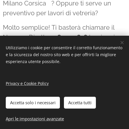
Milano Corsica ? Oppure ti serve un
preventivo per lavori di vetreria?
Molto semplice! Ti basterà chiamare il
Numero Diretto
328 2320816
lasciare i
tuoi dati per poi essere contattato quanto
Utilizziamo i cookie per consentire il corretto funzionamento
e la sicurezza del nostro sito web e per offrirti la migliore
prima dal nostro vetraio in zona Corsica
esperienza utente possibile.
In alternativa compila il form contatti per
ottenere informazioni on line
Privacy e Cookie Policy
Accetta solo i necessari
Accetta tutti
COMPILA IL FORM CONTATTI
Apri le impostazioni avanzate
Il tuo nome