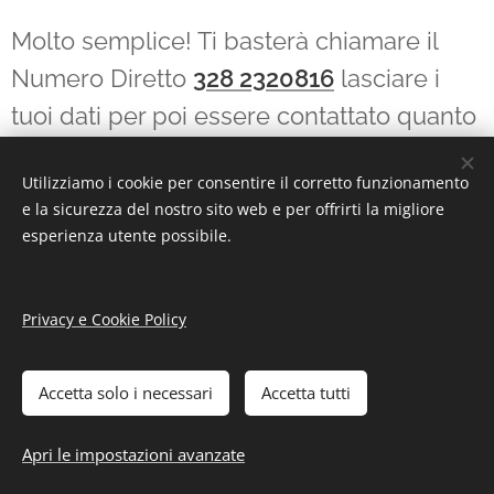
Molto semplice! Ti basterà chiamare il
Numero Diretto
328 2320816
lasciare i
tuoi dati per poi essere contattato quanto
prima dal nostro vetraio in zona Barona
Utilizziamo i cookie per consentire il corretto funzionamento
In alternativa compila il form contatti per
e la sicurezza del nostro sito web e per offrirti la migliore
esperienza utente possibile.
ottenere informazioni on line
Privacy e Cookie Policy
COMPILA IL FORM CONTATTI
Accetta solo i necessari
Accetta tutti
Il tuo nome
Apri le impostazioni avanzate