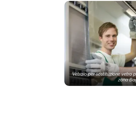
Vetraio per sostituzione vetro 
zona Ba