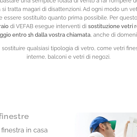
bastare una semplice folata di vento a far rompere dei
 si tratta magari di disattenzioni. Ad ogni modo un ve
e essere sostituito quanto prima possibile. Per questo
raio
di VEFAB esegue interventi di
sostituzione vetri r
ggio entro 1h dalla vostra chiamata
, anche di domeni
ostituire qualsiasi tipologia di vetro, come vetri fine
interne, balconi e vetri di negozi.
finestre
a finestra in casa