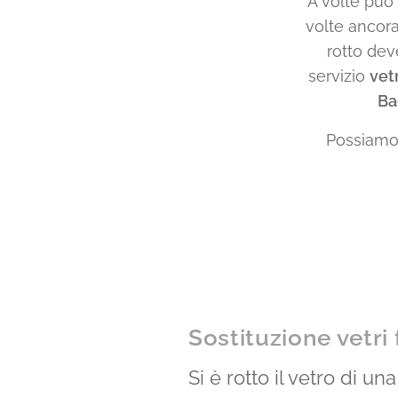
A volte può 
volte ancora
rotto dev
servizio
vet
Ba
Possiamo s
Sostituzione vetri 
Si è rotto il vetro di un