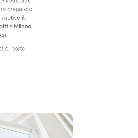
 vetri, altre
tro crepato o
 motivo il
otti a Milano
ca.
stre, porte