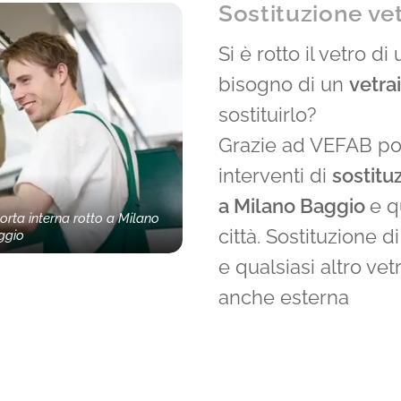
Sostituzione vet
Si è rotto il vetro d
bisogno di un
vetra
sostituirlo?
Grazie ad VEFAB pot
interventi di
sostitu
a Milano Baggio
e q
porta interna rotto a Milano
città. Sostituzione di
ggio
e qualsiasi altro vet
anche esterna