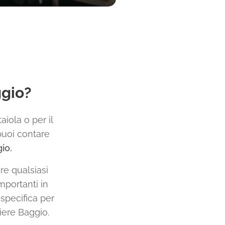
ggio?
aiola o per il
puoi contare
io.
re qualsiasi
importanti in
specifica per
iere Baggio.