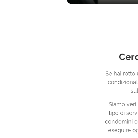
Cerc
Se hai rotto 
condizionat
su
Siamo veri 
tipo di serv
condomini o 
eseguire og