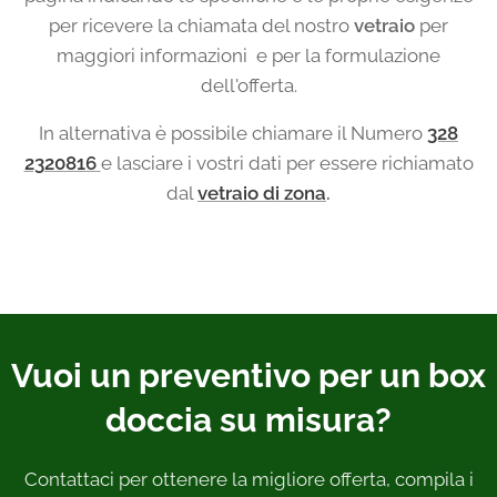
per ricevere la chiamata del nostro
vetraio
per
maggiori informazioni e per la formulazione
dell'offerta.
In alternativa è possibile chiamare il Numero
328
2320816
e lasciare i vostri dati per essere richiamato
dal
vetraio di zona
.
Vuoi un preventivo per un box
doccia su misura?
Contattaci per ottenere la migliore offerta, compila i