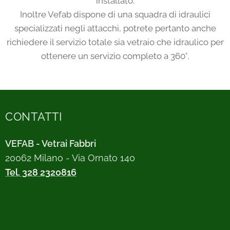
installato.
Inoltre Vefab dispone di una squadra di idraulici
specializzati negli attacchi, potrete pertanto anche
richiedere il servizio totale sia vetraio che idraulico per
ottenere un servizio completo a 360°.
CONTATTI
VEFAB - Vetrai Fabbri
20062 Milano - Via Ornato 140
Tel. 328 2320816